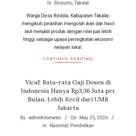
05-
In:
Ekonomi
,
Takalar
25
Warga Desa Boddia, Kabupaten Takalar,
mengikuti pelatihan mengolah ikan dan hasil
laut menjadi produk dengan nilai jual lebih
tinggi sebagai upaya peningkatan ekonomi
nelayan lokal.
CONTINUE READING
Viral! Rata-rata Gaji Dosen di
Indonesia Hanya Rp3,36 Juta per
Bulan, Lebih Kecil dari UMR
Jakarta
2026-
By:
adminkilometer
On:
May 25, 2026
05-
In:
Nasional
,
Pendidikan
25