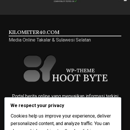
KILOMETER40.COM
Media Online Takalar & Sulawesi Selatan
Portal berita online yang menyajikan informasi terkini
seputar Takalar, Sulawesi Selatan, dan nasional. Berdiri
We respect your privacy
sejak 04 April 2020, dari kilometer 40 arah selatan Kota
Cookies help us improve your experience, deliver
Makassar.
personalized content, and analyze traffic. You can