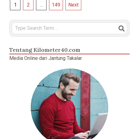
Posts
1
2
…
149
Next
pagination
Search
Tentang Kilometer40.com
Media Online dari Jantung Takalar