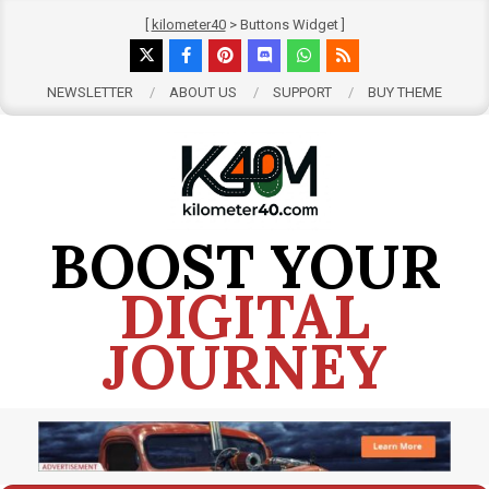
Skip
[
kilometer40
> Buttons Widget ]
to
content
NEWSLETTER
ABOUT US
SUPPORT
BUY THEME
BOOST YOUR
DIGITAL
JOURNEY