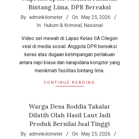
Bintang Lima, DPR Bereaksi
2026-
By:
adminkilometer
On:
May 25, 2026
05-
In:
Hukum & Kriminal
,
Nasional
25
Video sel mewah di Lapas Kelas IIA Cilegon
viral di media sosial. Anggota DPR bereaksi
keras atas dugaan ketimpangan perlakuan
antara napi biasa dan narapidana koruptor yang
menikmati fasilitas bintang lima.
CONTINUE READING
Warga Desa Boddia Takalar
Dilatih Olah Hasil Laut Jadi
Produk Bernilai Jual Tinggi
2026-
By:
adminkilometer
On:
May 25, 2026