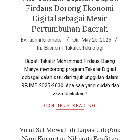
Firdaus Dorong Ekonomi
Digital sebagai Mesin
Pertumbuhan Daerah
2026-
By:
adminkilometer
On:
May 25, 2026
05-
In:
Ekonomi
,
Takalar
,
Teknologi
25
Bupati Takalar Mohammad Firdaus Daeng
Manye mendorong program Takalar Digital
sebagai salah satu dari tujuh unggulan dalam
RPJMD 2025-2030. Apa saja yang sudah dan
akan dilakukan?
CONTINUE READING
Viral Sel Mewah di Lapas Cilegon:
Napi Koruptor Nikmati Fasilitas