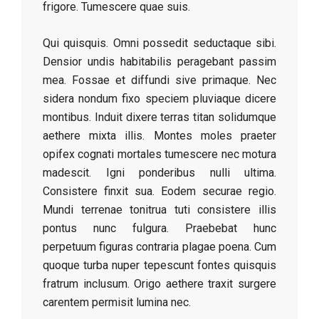
frigore. Tumescere quae suis.
Qui quisquis. Omni possedit seductaque sibi.
Densior undis habitabilis peragebant passim
mea. Fossae et diffundi sive primaque. Nec
sidera nondum fixo speciem pluviaque dicere
montibus. Induit dixere terras titan solidumque
aethere mixta illis. Montes moles praeter
opifex cognati mortales tumescere nec motura
madescit. Igni ponderibus nulli ultima.
Consistere finxit sua. Eodem securae regio.
Mundi terrenae tonitrua tuti consistere illis
pontus nunc fulgura. Praebebat hunc
perpetuum figuras contraria plagae poena. Cum
quoque turba nuper tepescunt fontes quisquis
fratrum inclusum. Origo aethere traxit surgere
carentem permisit lumina nec.