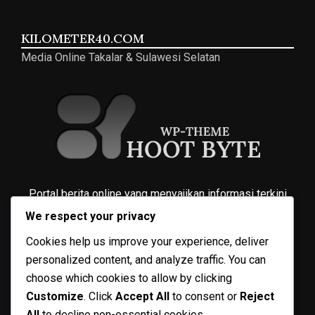
KILOMETER40.COM
Media Online Takalar & Sulawesi Selatan
Portal berita online yang menyajikan informasi terkini
seputar Takalar, Sulawesi Selatan, dan nasional. Berdiri
We respect your privacy
sejak 04 April 2020, dari kilometer 40 arah selatan Kota
Cookies help us improve your experience, deliver
Makassar.
personalized content, and analyze traffic. You can
choose which cookies to allow by clicking
TENTANG KAMI
Customize
. Click
Accept All
to consent or
Reject
COMPANY LINKS
All
to decline non-essential cookies.