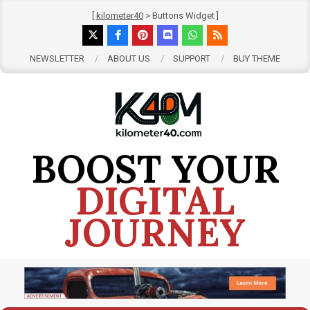
Skip
[
kilometer40
> Buttons Widget ]
to
content
NEWSLETTER
ABOUT US
SUPPORT
BUY THEME
BOOST YOUR
DIGITAL
JOURNEY